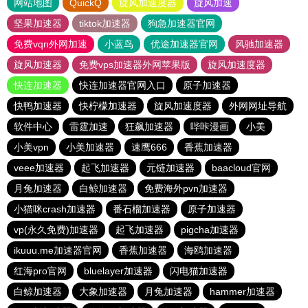
网站地图
QuickQ
旋风加速度器
旋风加速
坚果加速器
tiktok加速器
狗急加速器官网
免费vqn外网加速
小蓝鸟
优途加速器官网
风驰加速器
旋风加速器
免费vps加速器外网苹果版
旋风加速度器
快连加速器
快连加速器官网入口
原子加速器
快鸭加速器
快柠檬加速器
旋风加速度器
外网网址导航
软件中心
雷霆加速
狂飙加速器
哔咔漫画
小美
小美vpn
小美加速器
速鹰666
香蕉加速器
veee加速器
起飞加速器
元链加速器
baacloud官网
月兔加速器
白鲸加速器
免费海外pvn加速器
小猫咪crash加速器
番石榴加速器
原子加速器
vp(永久免费)加速器
起飞加速器
pigcha加速器
ikuuu.me加速器官网
香蕉加速器
海鸥加速器
红海pro官网
bluelayer加速器
闪电猫加速器
白鲸加速器
大象加速器
月兔加速器
hammer加速器