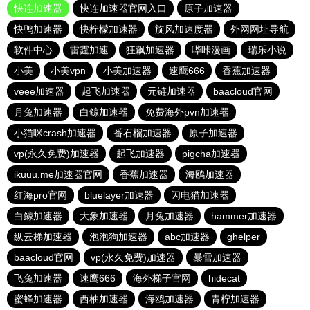
快连加速器
快连加速器官网入口
原子加速器
快鸭加速器
快柠檬加速器
旋风加速度器
外网网址导航
软件中心
雷霆加速
狂飙加速器
哔咔漫画
瑞乐小说
小美
小美vpn
小美加速器
速鹰666
香蕉加速器
veee加速器
起飞加速器
元链加速器
baacloud官网
月兔加速器
白鲸加速器
免费海外pvn加速器
小猫咪crash加速器
番石榴加速器
原子加速器
vp(永久免费)加速器
起飞加速器
pigcha加速器
ikuuu.me加速器官网
香蕉加速器
海鸥加速器
红海pro官网
bluelayer加速器
闪电猫加速器
白鲸加速器
大象加速器
月兔加速器
hammer加速器
纵云梯加速器
泡泡狗加速器
abc加速器
ghelper
baacloud官网
vp(永久免费)加速器
暴雪加速器
飞兔加速器
速鹰666
海外梯子官网
hidecat
蜜蜂加速器
西柚加速器
海鸥加速器
青柠加速器