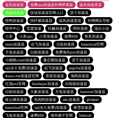
旋风加速器
免费vps加速器外网苹果版
旋风加速度器
快连加速器
快连加速器官网入口
原子加速器
快鸭加速器
快柠檬加速器
旋风加速度器
外网网址导航
软件中心
雷霆加速
狂飙加速器
哔咔漫画
瑞乐小说
小美
小美vpn
小美加速器
速鹰666
香蕉加速器
veee加速器
起飞加速器
元链加速器
baacloud官网
月兔加速器
白鲸加速器
免费海外pvn加速器
小猫咪crash加速器
番石榴加速器
原子加速器
vp(永久免费)加速器
起飞加速器
pigcha加速器
ikuuu.me加速器官网
香蕉加速器
海鸥加速器
红海pro官网
bluelayer加速器
闪电猫加速器
白鲸加速器
大象加速器
月兔加速器
hammer加速器
纵云梯加速器
泡泡狗加速器
abc加速器
ghelper
baacloud官网
vp(永久免费)加速器
暴雪加速器
飞兔加速器
速鹰666
海外梯子官网
hidecat