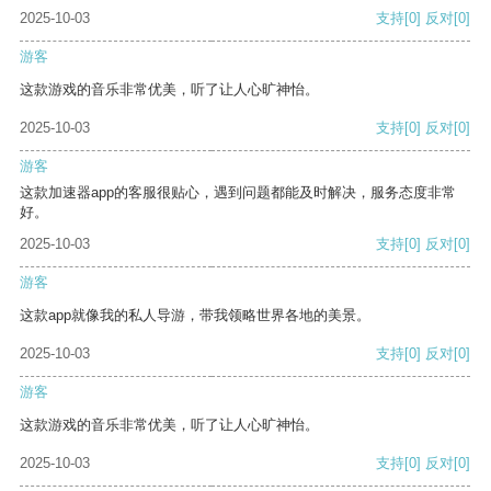
2025-10-03
支持
[0]
反对
[0]
游客
这款游戏的音乐非常优美，听了让人心旷神怡。
2025-10-03
支持
[0]
反对
[0]
游客
这款加速器app的客服很贴心，遇到问题都能及时解决，服务态度非常
好。
2025-10-03
支持
[0]
反对
[0]
游客
这款app就像我的私人导游，带我领略世界各地的美景。
2025-10-03
支持
[0]
反对
[0]
游客
这款游戏的音乐非常优美，听了让人心旷神怡。
2025-10-03
支持
[0]
反对
[0]