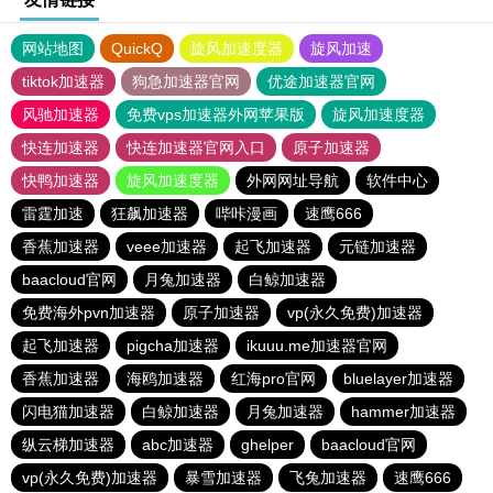
网站地图
QuickQ
旋风加速度器
旋风加速
tiktok加速器
狗急加速器官网
优途加速器官网
风驰加速器
免费vps加速器外网苹果版
旋风加速度器
快连加速器
快连加速器官网入口
原子加速器
快鸭加速器
旋风加速度器
外网网址导航
软件中心
雷霆加速
狂飙加速器
哔咔漫画
速鹰666
香蕉加速器
veee加速器
起飞加速器
元链加速器
baacloud官网
月兔加速器
白鲸加速器
免费海外pvn加速器
原子加速器
vp(永久免费)加速器
起飞加速器
pigcha加速器
ikuuu.me加速器官网
香蕉加速器
海鸥加速器
红海pro官网
bluelayer加速器
闪电猫加速器
白鲸加速器
月兔加速器
hammer加速器
纵云梯加速器
abc加速器
ghelper
baacloud官网
vp(永久免费)加速器
暴雪加速器
飞兔加速器
速鹰666