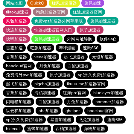
网站地图
QuickQ
旋风加速度器
旋风加速
tiktok加速器
狗急加速器官网
优途加速器官网
风驰加速器
免费vps加速器外网苹果版
旋风加速度器
快连加速器
快连加速器官网入口
原子加速器
快鸭加速器
旋风加速度器
外网网址导航
软件中心
雷霆加速
狂飙加速器
哔咔漫画
速鹰666
香蕉加速器
veee加速器
起飞加速器
元链加速器
baacloud官网
月兔加速器
白鲸加速器
免费海外pvn加速器
原子加速器
vp(永久免费)加速器
起飞加速器
pigcha加速器
ikuuu.me加速器官网
香蕉加速器
海鸥加速器
红海pro官网
bluelayer加速器
闪电猫加速器
白鲸加速器
月兔加速器
hammer加速器
纵云梯加速器
abc加速器
ghelper
baacloud官网
vp(永久免费)加速器
暴雪加速器
飞兔加速器
速鹰666
hidecat
蜜蜂加速器
西柚加速器
海鸥加速器