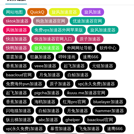
网站地图
QuickQ
旋风加速度器
旋风加速
tiktok加速器
狗急加速器官网
优途加速器官网
风驰加速器
免费vps加速器外网苹果版
旋风加速度器
快连加速器
快连加速器官网入口
原子加速器
快鸭加速器
旋风加速度器
外网网址导航
软件中心
雷霆加速
狂飙加速器
哔咔漫画
速鹰666
香蕉加速器
veee加速器
起飞加速器
元链加速器
baacloud官网
月兔加速器
白鲸加速器
免费海外pvn加速器
原子加速器
vp(永久免费)加速器
起飞加速器
pigcha加速器
ikuuu.me加速器官网
香蕉加速器
海鸥加速器
红海pro官网
bluelayer加速器
闪电猫加速器
白鲸加速器
月兔加速器
hammer加速器
纵云梯加速器
abc加速器
ghelper
baacloud官网
vp(永久免费)加速器
暴雪加速器
飞兔加速器
速鹰666