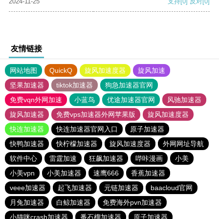
2024-11-25
支持
[0]
反对
[0]
友情链接
网站地图
QuickQ
旋风加速度器
旋风加速
坚果加速器
tiktok加速器
狗急加速器官网
免费vqn外网加速
小蓝鸟
优途加速器官网
风驰加速器
旋风加速器
免费vps加速器外网苹果版
旋风加速度器
快连加速器
快连加速器官网入口
原子加速器
快鸭加速器
快柠檬加速器
旋风加速度器
外网网址导航
软件中心
雷霆加速
狂飙加速器
哔咔漫画
小美
小美vpn
小美加速器
速鹰666
香蕉加速器
veee加速器
起飞加速器
元链加速器
baacloud官网
月兔加速器
白鲸加速器
免费海外pvn加速器
小猫咪crash加速器
番石榴加速器
原子加速器