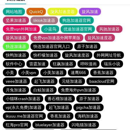
网站地图
QuickQ
旋风加速度器
旋风加速
坚果加速器
tiktok加速器
狗急加速器官网
免费vqn外网加速
小蓝鸟
优途加速器官网
风驰加速器
旋风加速器
免费vps加速器外网苹果版
旋风加速度器
快连加速器
快连加速器官网入口
原子加速器
快鸭加速器
快柠檬加速器
旋风加速度器
外网网址导航
软件中心
雷霆加速
狂飙加速器
哔咔漫画
瑞乐小说
小美
小美vpn
小美加速器
速鹰666
香蕉加速器
veee加速器
起飞加速器
元链加速器
baacloud官网
月兔加速器
白鲸加速器
免费海外pvn加速器
小猫咪crash加速器
番石榴加速器
原子加速器
vp(永久免费)加速器
起飞加速器
pigcha加速器
ikuuu.me加速器官网
香蕉加速器
海鸥加速器
红海pro官网
bluelayer加速器
闪电猫加速器