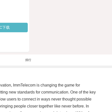
PC下载
排行
novation, ImmTelecom is changing the game for
etting new standards for communication. One of the key
llow users to connect in ways never thought possible
bringing people closer together like never before. In