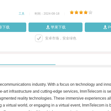
工具
|
时间：2024-08-18
|
卓下载
苹果下载
安卓市场，安全绿色
elecommunications industry. With a focus on technology and in
e-art infrastructure and cutting-edge services, ImmTelecom is s
d augmented reality technologies. These immersive experiences a
ng a virtual world, or engaging in a virtual event, ImmTelecom is 