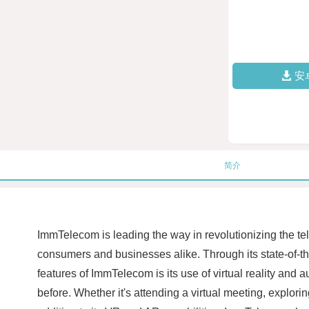
安
简介
ImmTelecom is leading the way in revolutionizing the t
consumers and businesses alike. Through its state-of-th
features of ImmTelecom is its use of virtual reality an
before. Whether it's attending a virtual meeting, explori