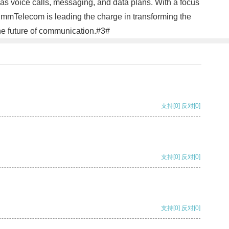
 as voice calls, messaging, and data plans. With a focus
 ImmTelecom is leading the charge in transforming the
he future of communication.#3#
支持
[0]
反对
[0]
支持
[0]
反对
[0]
支持
[0]
反对
[0]