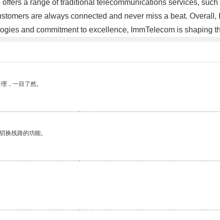
offers a range of traditional telecommunications services, such
 customers are always connected and never miss a beat. Overall,
ologies and commitment to excellence, ImmTelecom is shaping t
合理，一目了然。
动切换线路的功能。