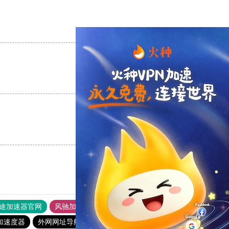
支持
[0]
反对
[0]
支持
[0]
反对
[0]
支持
[0]
反对
[0]
途加速器官网
风驰加速器
旋风加速器
加速度器
外网网址导航
软件中心
雷霆加速
狂飙加速器