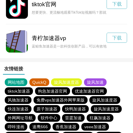
tiktok官网
下载
想要更快、更流畅地观看TikTok短视频吗？那就赶快下载TikT
青柠加速器vp
下载
蓝鲸鱼加速器是一款科技创新产品，可以有效地提高互联网速度
友情链接
网站地图
QuickQ
旋风加速度器
旋风加速
tiktok加速器
狗急加速器官网
优途加速器官网
风驰加速器
免费vps加速器外网苹果版
旋风加速度器
快连加速器
原子加速器
快鸭加速器
旋风加速度器
外网网址导航
软件中心
雷霆加速
狂飙加速器
哔咔漫画
速鹰666
香蕉加速器
veee加速器