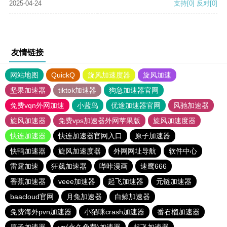
2025-04-24
支持
[0]
反对
[0]
友情链接
网站地图
QuickQ
旋风加速度器
旋风加速
坚果加速器
tiktok加速器
狗急加速器官网
免费vqn外网加速
小蓝鸟
优途加速器官网
风驰加速器
旋风加速器
免费vps加速器外网苹果版
旋风加速度器
快连加速器
快连加速器官网入口
原子加速器
快鸭加速器
旋风加速度器
外网网址导航
软件中心
雷霆加速
狂飙加速器
哔咔漫画
速鹰666
香蕉加速器
veee加速器
起飞加速器
元链加速器
baacloud官网
月兔加速器
白鲸加速器
免费海外pvn加速器
小猫咪crash加速器
番石榴加速器