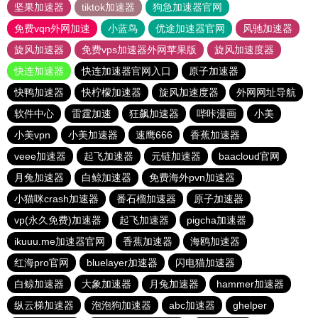
坚果加速器
tiktok加速器
狗急加速器官网
免费vqn外网加速
小蓝鸟
优途加速器官网
风驰加速器
旋风加速器
免费vps加速器外网苹果版
旋风加速度器
快连加速器
快连加速器官网入口
原子加速器
快鸭加速器
快柠檬加速器
旋风加速度器
外网网址导航
软件中心
雷霆加速
狂飙加速器
哔咔漫画
小美
小美vpn
小美加速器
速鹰666
香蕉加速器
veee加速器
起飞加速器
元链加速器
baacloud官网
月兔加速器
白鲸加速器
免费海外pvn加速器
小猫咪crash加速器
番石榴加速器
原子加速器
vp(永久免费)加速器
起飞加速器
pigcha加速器
ikuuu.me加速器官网
香蕉加速器
海鸥加速器
红海pro官网
bluelayer加速器
闪电猫加速器
白鲸加速器
大象加速器
月兔加速器
hammer加速器
纵云梯加速器
泡泡狗加速器
abc加速器
ghelper