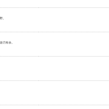
野。
中游刃有余。