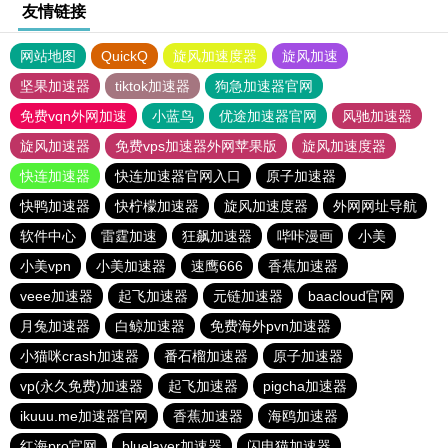
友情链接
网站地图
QuickQ
旋风加速度器
旋风加速
坚果加速器
tiktok加速器
狗急加速器官网
免费vqn外网加速
小蓝鸟
优途加速器官网
风驰加速器
旋风加速器
免费vps加速器外网苹果版
旋风加速度器
快连加速器
快连加速器官网入口
原子加速器
快鸭加速器
快柠檬加速器
旋风加速度器
外网网址导航
软件中心
雷霆加速
狂飙加速器
哔咔漫画
小美
小美vpn
小美加速器
速鹰666
香蕉加速器
veee加速器
起飞加速器
元链加速器
baacloud官网
月兔加速器
白鲸加速器
免费海外pvn加速器
小猫咪crash加速器
番石榴加速器
原子加速器
vp(永久免费)加速器
起飞加速器
pigcha加速器
ikuuu.me加速器官网
香蕉加速器
海鸥加速器
红海pro官网
bluelayer加速器
闪电猫加速器