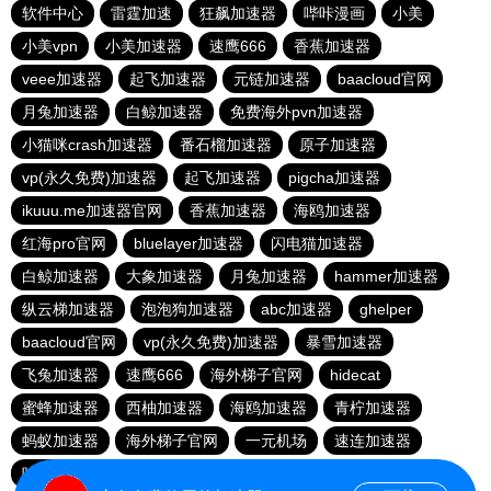
软件中心
雷霆加速
狂飙加速器
哔咔漫画
小美
小美vpn
小美加速器
速鹰666
香蕉加速器
veee加速器
起飞加速器
元链加速器
baacloud官网
月兔加速器
白鲸加速器
免费海外pvn加速器
小猫咪crash加速器
番石榴加速器
原子加速器
vp(永久免费)加速器
起飞加速器
pigcha加速器
ikuuu.me加速器官网
香蕉加速器
海鸥加速器
红海pro官网
bluelayer加速器
闪电猫加速器
白鲸加速器
大象加速器
月兔加速器
hammer加速器
纵云梯加速器
泡泡狗加速器
abc加速器
ghelper
baacloud官网
vp(永久免费)加速器
暴雪加速器
飞兔加速器
速鹰666
海外梯子官网
hidecat
蜜蜂加速器
西柚加速器
海鸥加速器
青柠加速器
蚂蚁加速器
海外梯子官网
一元机场
速连加速器
哇哇加速器
荔枝加速器
橘子加速器
番石榴加速器