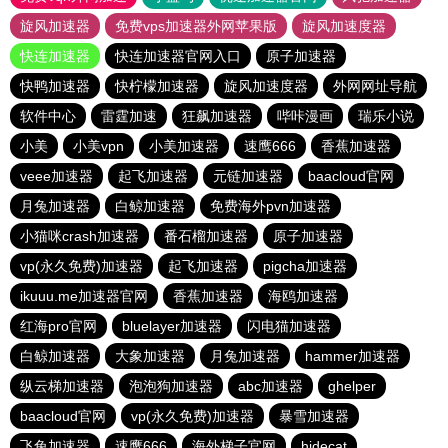
旋风加速器
免费vps加速器外网苹果版
旋风加速度器
快连加速器
快连加速器官网入口
原子加速器
快鸭加速器
快柠檬加速器
旋风加速度器
外网网址导航
软件中心
雷霆加速
狂飙加速器
哔咔漫画
瑞乐小说
小美
小美vpn
小美加速器
速鹰666
香蕉加速器
veee加速器
起飞加速器
元链加速器
baacloud官网
月兔加速器
白鲸加速器
免费海外pvn加速器
小猫咪crash加速器
番石榴加速器
原子加速器
vp(永久免费)加速器
起飞加速器
pigcha加速器
ikuuu.me加速器官网
香蕉加速器
海鸥加速器
红海pro官网
bluelayer加速器
闪电猫加速器
白鲸加速器
大象加速器
月兔加速器
hammer加速器
纵云梯加速器
泡泡狗加速器
abc加速器
ghelper
baacloud官网
vp(永久免费)加速器
暴雪加速器
飞兔加速器
速鹰666
海外梯子官网
hidecat