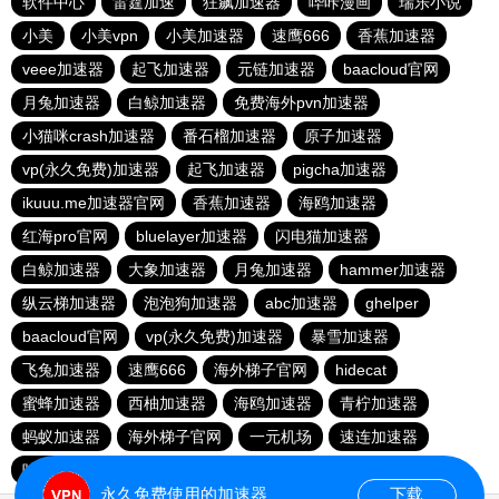
软件中心
雷霆加速
狂飙加速器
哔咔漫画
瑞乐小说
小美
小美vpn
小美加速器
速鹰666
香蕉加速器
veee加速器
起飞加速器
元链加速器
baacloud官网
月兔加速器
白鲸加速器
免费海外pvn加速器
小猫咪crash加速器
番石榴加速器
原子加速器
vp(永久免费)加速器
起飞加速器
pigcha加速器
ikuuu.me加速器官网
香蕉加速器
海鸥加速器
红海pro官网
bluelayer加速器
闪电猫加速器
白鲸加速器
大象加速器
月兔加速器
hammer加速器
纵云梯加速器
泡泡狗加速器
abc加速器
ghelper
baacloud官网
vp(永久免费)加速器
暴雪加速器
飞兔加速器
速鹰666
海外梯子官网
hidecat
蜜蜂加速器
西柚加速器
海鸥加速器
青柠加速器
蚂蚁加速器
海外梯子官网
一元机场
速连加速器
哇哇加速器
荔枝加速器
橘子加速器
番石榴加速器
永久免费使用的加速器
下载