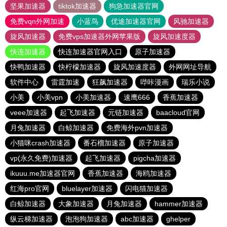
坚果加速器
tiktok加速器
狗急加速器官网
免费vqn外网加速
小蓝鸟
优途加速器官网
风驰加速器
旋风加速器
免费vps加速器外网苹果版
旋风加速度器
快连加速器
快连加速器官网入口
原子加速器
快鸭加速器
快柠檬加速器
旋风加速度器
外网网址导航
软件中心
雷霆加速
狂飙加速器
哔咔漫画
瑞乐小说
小美
小美vpn
小美加速器
速鹰666
香蕉加速器
veee加速器
起飞加速器
元链加速器
baacloud官网
月兔加速器
白鲸加速器
免费海外pvn加速器
小猫咪crash加速器
番石榴加速器
原子加速器
vp(永久免费)加速器
起飞加速器
pigcha加速器
ikuuu.me加速器官网
香蕉加速器
海鸥加速器
红海pro官网
bluelayer加速器
闪电猫加速器
白鲸加速器
大象加速器
月兔加速器
hammer加速器
纵云梯加速器
泡泡狗加速器
abc加速器
ghelper