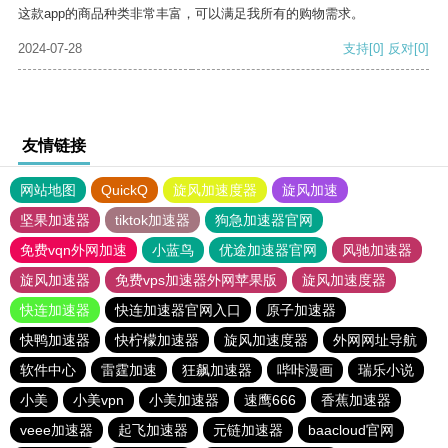
这款app的商品种类非常丰富，可以满足我所有的购物需求。
2024-07-28
支持
[0]
反对
[0]
友情链接
网站地图
QuickQ
旋风加速度器
旋风加速
坚果加速器
tiktok加速器
狗急加速器官网
免费vqn外网加速
小蓝鸟
优途加速器官网
风驰加速器
旋风加速器
免费vps加速器外网苹果版
旋风加速度器
快连加速器
快连加速器官网入口
原子加速器
快鸭加速器
快柠檬加速器
旋风加速度器
外网网址导航
软件中心
雷霆加速
狂飙加速器
哔咔漫画
瑞乐小说
小美
小美vpn
小美加速器
速鹰666
香蕉加速器
veee加速器
起飞加速器
元链加速器
baacloud官网