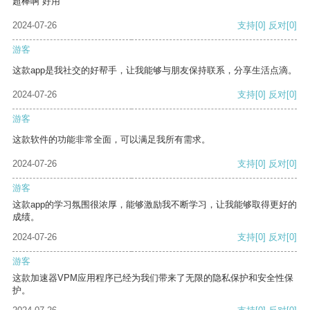
超棒啊 好用
2024-07-26
支持
[0]
反对
[0]
游客
这款app是我社交的好帮手，让我能够与朋友保持联系，分享生活点滴。
2024-07-26
支持
[0]
反对
[0]
游客
这款软件的功能非常全面，可以满足我所有需求。
2024-07-26
支持
[0]
反对
[0]
游客
这款app的学习氛围很浓厚，能够激励我不断学习，让我能够取得更好的
成绩。
2024-07-26
支持
[0]
反对
[0]
游客
这款加速器VPM应用程序已经为我们带来了无限的隐私保护和安全性保
护。