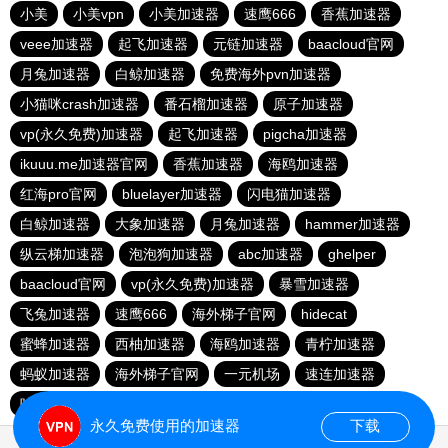
小美
小美vpn
小美加速器
速鹰666
香蕉加速器
veee加速器
起飞加速器
元链加速器
baacloud官网
月兔加速器
白鲸加速器
免费海外pvn加速器
小猫咪crash加速器
番石榴加速器
原子加速器
vp(永久免费)加速器
起飞加速器
pigcha加速器
ikuuu.me加速器官网
香蕉加速器
海鸥加速器
红海pro官网
bluelayer加速器
闪电猫加速器
白鲸加速器
大象加速器
月兔加速器
hammer加速器
纵云梯加速器
泡泡狗加速器
abc加速器
ghelper
baacloud官网
vp(永久免费)加速器
暴雪加速器
飞兔加速器
速鹰666
海外梯子官网
hidecat
蜜蜂加速器
西柚加速器
海鸥加速器
青柠加速器
蚂蚁加速器
海外梯子官网
一元机场
速连加速器
哇哇加速器
荔枝加速器
橘子加速器
番石榴加速器
永久免费使用的加速器
下载