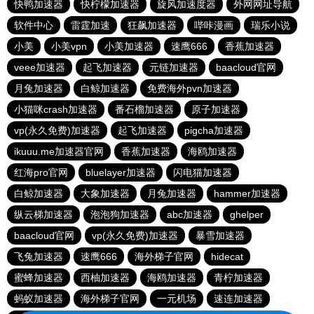
快鸭加速器
快柠檬加速器
旋风加速度器
外网网址导航
软件中心
雷霆加速
狂飙加速器
哔咔漫画
瑞乐小说
小美
小美vpn
小美加速器
速鹰666
香蕉加速器
veee加速器
起飞加速器
元链加速器
baacloud官网
月兔加速器
白鲸加速器
免费海外pvn加速器
小猫咪crash加速器
番石榴加速器
原子加速器
vp(永久免费)加速器
起飞加速器
pigcha加速器
ikuuu.me加速器官网
香蕉加速器
海鸥加速器
红海pro官网
bluelayer加速器
闪电猫加速器
白鲸加速器
大象加速器
月兔加速器
hammer加速器
纵云梯加速器
泡泡狗加速器
abc加速器
ghelper
baacloud官网
vp(永久免费)加速器
暴雪加速器
飞兔加速器
速鹰666
海外梯子官网
hidecat
蜜蜂加速器
西柚加速器
海鸥加速器
青柠加速器
蚂蚁加速器
海外梯子官网
一元机场
速连加速器